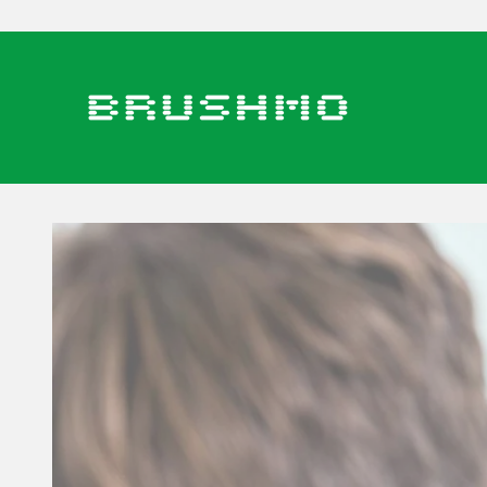
コンテンツへスキップ
BRUSHMO - ブラシモ公式オンラインストア