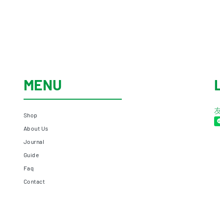
MENU
Shop
About Us
Journal
Guide
Faq
Contact